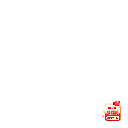
显示，两支球队各有千秋，各自都有取胜之道。然
而，对方近期状态回暖，让此次较量充满悬念。
对手拥有多名技术出众且经验丰富的球员，他们擅长
快速反击和高压逼抢，这给海港队带来了不小压力。
因此，在比赛前夕，穆斯卡特需要制定详尽严谨且具
有针对性的战略，以应对可能出现的问题。同时，加
强防守稳定性，将是确保胜算的重要环节之一。
此外，对手目前也正处于士气高涨期，因此双方必定
会展开一场激烈争夺。这使得本场百场里程碑之战更
加重要，不仅关乎三分，更涉及到两支球队间竞技水
平的一次较量。如何利用现场氛围及观众支持，将影
响到最终结果，也是值得关注的一点。
4、球迷期待与支持