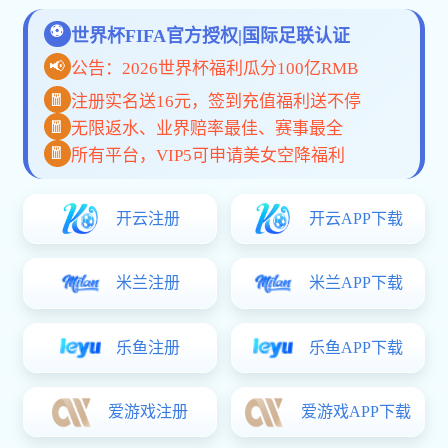
首页
/
体育热点
/ 正文