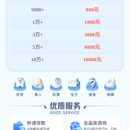
见证这一激动人心的时刻。
1、穆斯卡特的执教风格
穆斯卡特作为海港队主帅，其执教风格深受球迷和媒
体关注。他注重团队合作与战术执行力，强调每位球
员在场上的角色和任务。在训练中，他会根据不同对
手制定相应的战术方案，使得球队能够灵活应对各种
局面。这种针对性的训练，使得海港队在比赛中表现
更加出色。
此外，穆斯卡特还非常重视心理建设。他认为，良好
的心理状态对于球员发挥至关重要。因此，他常常通
过交流与互动来增强球员之间的凝聚力，使球队形成
一个团结一致、充满斗志的整体。在他的带领下，海
港队逐渐形成了独特的战斗精神，这也是他们取得好