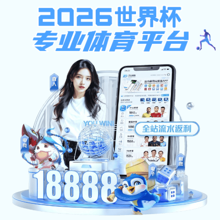
立即注册
华体会体育
官网 · 权威
体育数据平台
华体会体育 OFFICIAL WEBSITE
自2022年创立以来，
华体会体育
致力于为用户提供包
括NBA、英超、欧洲杯、LPL在内的热门赛事直播与数
据服务，广受用户信赖。
立即下载华体会体育APP