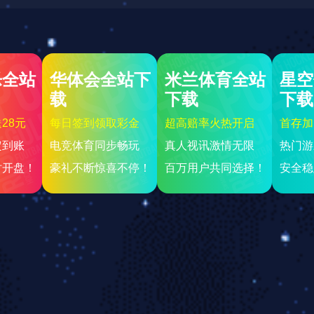
英甲联赛作为替代选择的意义。通过这些角度，
意，以及反映出的足球界的一些普遍现象。
1、瓜帅调侃的背景
瓜迪奥拉曾是拜仁慕尼黑的主教练，在他的带领
支球队有着深厚的感情。而他此次调侃拜仁，与
练，瓜帅自然而然会关注前东家的表现，并且对
此外，此次调侃也源于拜仁近期状态的不佳。在
量并未呈现出预期中的竞争力。这种失利不仅影
质疑。在这样的情况下，瓜帅选择利用幽默来缓
不满。
值得注意的是，这样一种幽默表达方式，也反映
帅开玩笑，但他想传达的信息却是严肃而真实的