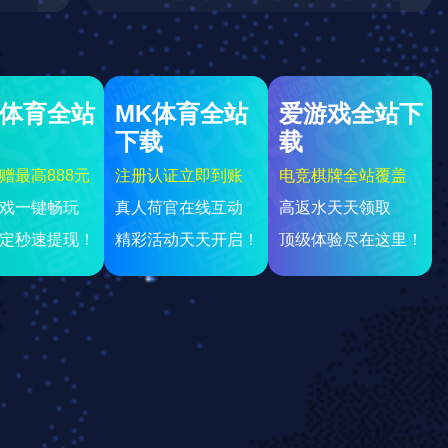
我们将更全面地理解瓜帅的话语背后的深
下，球队取得了显著成就。因此，他对于这
其个人经历密切相关。作为一个成功的教
其未来发展发表看法。
欧冠赛场上，他们与巴黎圣日耳曼之间的较
响了球队士气，也让外界对他们的实力产生
解紧张气氛，同时也表达自己对球队现状的
了足球圈内部关系的一种微妙平衡。虽然瓜
，即希望自己的前东家能够重振旗鼓。