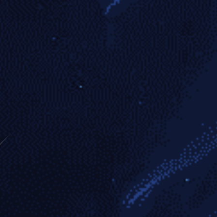
瓜帅调侃拜仁对巴黎表现糟