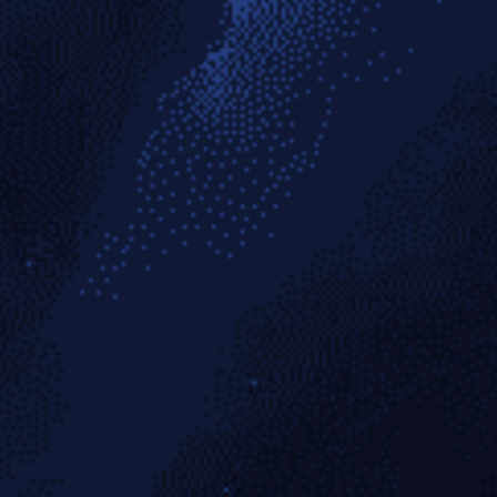
却展现出了不同于豪门球队的新鲜活力和竞争性
胜利，而这种拼搏精神恰恰是许多大牌俱乐部所
对于普通观众而言，看英甲不仅可以看到激烈而
的观赛乐趣。这使得一些忠实粉丝开始考虑将目
持的小团队。这种趋势或许会促使顶级联赛中的
己效力的俱乐部贡献力量。
因此，从长远来看，“看英甲”并不是简单的嘲讽
呼唤。当足球不仅仅被当作竞技，更是一种文化
现出应有价值，让每一个热爱足球的人都有所收
总结：
综上所述，瓜迪奥拉通过调侃来表达他对拜仁现
部发展的深刻思考。在面对强敌时，如果不能有