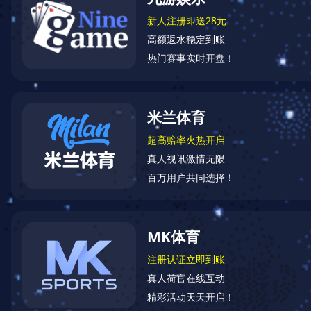
立即下载华体会体育APP
首页
/
体育热点
/ 正文