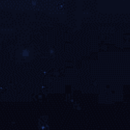
克雷斯称其助
塞尔报道：皇马告知经纪
迪卡尼奥
人新帅决定
米兰那不
2026-06-19
2026-05
联系我们
四川省广州市建设路286号大厦2单元907室
support@0835dh.com
载