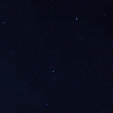
台上，他们都值得被期待！
下一篇：
英超第36轮最佳球员揭晓拉亚成为