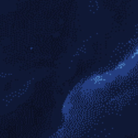
如果成功加盟贝西克塔斯，厄兹詹无疑将给这支
备迅速融入新环境并发挥作用的能力。尤其是在
速找到感觉，在短时间内适应土超联赛节奏。
此外，从心理层面看，新环境对于年轻球员来说
成功，将极大提升他的自信心，并助力他进一步
为实现团队目标贡献力量。
最后，从商业角度考虑，如果厄兹詹果真加盟，
注与赞助商，这对于正在寻求复兴之路的贝西克
能会帮助俱乐部重塑形象，提高市场竞争力。
4、展望未来发展方向
展望未来，如果贝西克塔斯能够如愿签下厄兹詩
遇。这不仅意味着短期内阵容实力得到增强，更