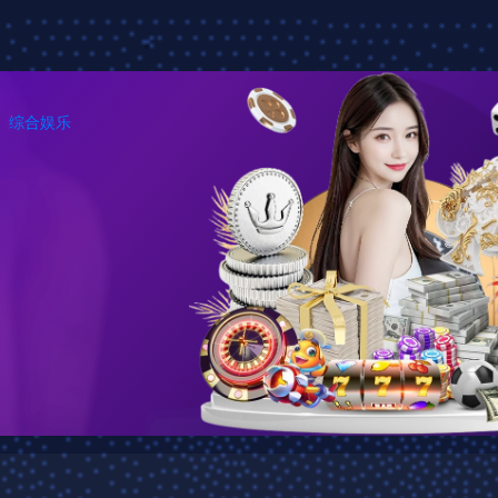
体育
下载App
公司简介
权威体育数据
供包括NBA、英超、欧洲杯、
信赖。