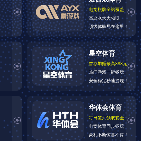
2026-07-04 20:12
43 次阅读
，目标锁定多特蒙德合同到期的球员厄兹
和职业生涯背景，并分析其在球队中的重要
为引援目标，包括球队当前的需求与战略布
斯带来的影响，以及他如何融入这支土超球