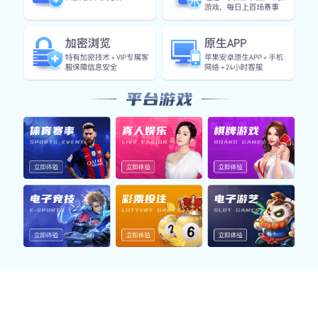
值得一提的是，蒂尔潘拥有较强的人际沟通能力，他
能够有效地与球员进行交流，以缓解紧张气氛。这对
于处理一些边缘性犯规或争议性的判罚尤其有效，可
以让双方保持冷静，为比赛创造一个相对公平的平
台。
2、两队历史交锋中的裁判表现
曼城与皇马之间历来的交锋并不少，每一次对决都会
成为媒体和球迷热议的话题。在这些历史交锋中，裁
判发挥着不可忽视的重要作用。例如，在过去几次欧
冠淘汰赛中，两队均遇到过不同级别的裁判，而他们
在场上的表现直接影响了比赛结果。
回顾近几年的交锋记录，可以发现有些裁判对于特定