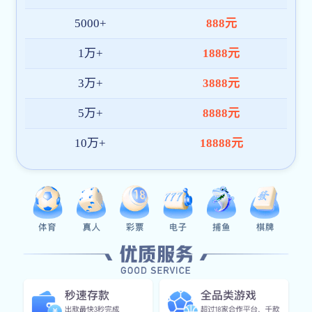
次安排的反响，力求全面呈现这场焦点之战背后的故
事。
1、蒂尔潘的执法风格
蒂尔潘作为国际A级裁判，在职业生涯中积累了丰富
的经验。他以严谨、公正而又果断的执法风格著称，
这使得他在重大赛事中频繁被委以重任。在过去的一
些比赛中，他展现出的良好判断力和控场能力，让球
员和教练都非常信任他的判罚。
此外，蒂尔潘善于控制比赛节奏，他能够合理地把握
黄牌和红牌的出示时机，从而尽可能减少不必要的冲
突。这种能力在高强度、高压的比赛中尤为重要，比
如曼城与皇马这样的对决，双方都希望通过积极进攻
来争取胜利，因此需要一个能稳定局面的裁判。