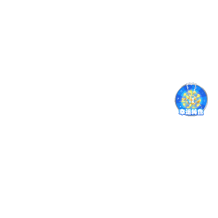
球队存在一定偏见或倾向，使得某些关键时刻出现争
议。例如，上赛季的一场欧冠小组赛就因为一记疑似
越位进球而引发了巨大的争论。而本次选择由蒂尔潘
执法，很大程度上可以避免类似问题再次出现，因为
他在处理复杂情况时更加公正客观。
总之，两队历史上的交锋不仅仅是技术层面的比拼，
也是心理层面的较量，而合理公正的裁判则为这种较
量提供了基础保障。相信此次蒂尔潘主哨，会让双方
在绿茵场上全力以赴，不再因外部因素而分心。
3、此次比赛的重要性
曼城与皇马之间这场次回合较量，不仅仅是一场普通
的足球比赛，更是在欧洲赛场上两支豪强之间的一次
巅峰对决。随着赛季进程加深，这种关键战役充满悬