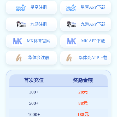
2026-05-20 07:26
75 次阅读
曼城对阵皇马次回合裁判安排揭晓法国裁
判组主裁为蒂尔潘
在足球界，裁判的安排往往会对比赛的走向产生至关
重要的影响。近日，曼城与皇马的次回合较量引起了
广泛关注，尤其是裁判的选择问题。本场比赛将由法
国裁判组主裁蒂尔潘执法，这一决定令球迷们充满期
待。本文将从四个方面详细分析此次裁判安排的重要
性，包括蒂尔潘的执法风格、两队历史交锋中的裁判
表现、此次比赛对双方的重要性以及球迷和媒体对此