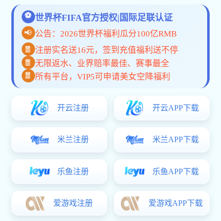
首页
/
体育热点
/ 正文